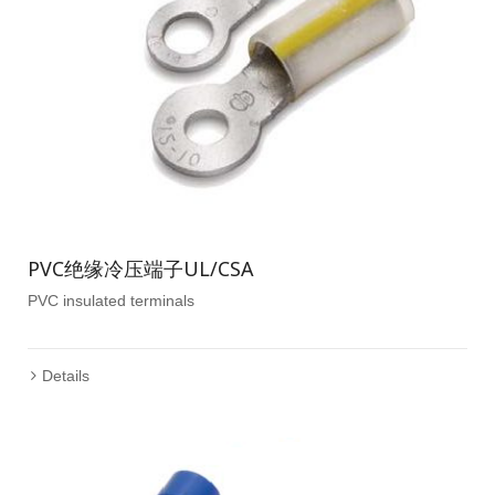
PVC绝缘冷压端子UL/CSA
PVC insulated terminals
Details