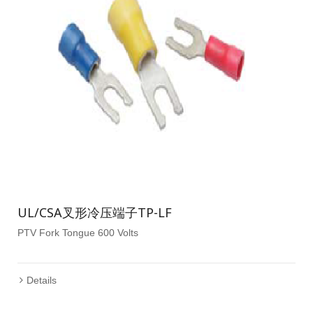
UL/CSA叉形冷压端子TP-LF
PTV Fork Tongue 600 Volts
Details