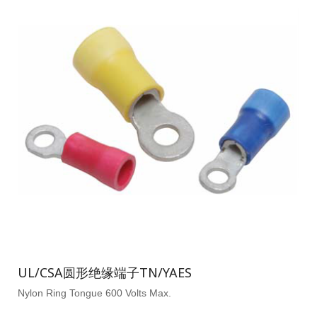
UL/CSA圆形绝缘端子TN/YAES
Nylon Ring Tongue 600 Volts Max.