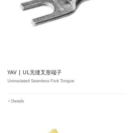
YAV | UL无缝叉形端子
Uninsulated Seamless Fork Tongue
Details