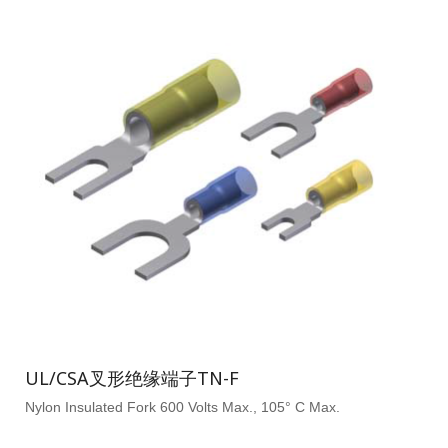
UL/CSA叉形绝缘端子TN-F
Nylon Insulated Fork 600 Volts Max., 105° C Max.