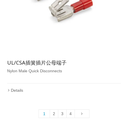
UL/CSA插簧插片公母端子
Nylon Male Quick Disconnects
Details
1
2
3
4