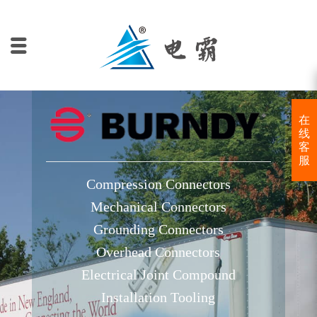
在
线
客
服
Compression Connectors
Mechanical Connectors
Grounding Connectors
Overhead Connectors
Electrical Joint Compound
Installation Tooling