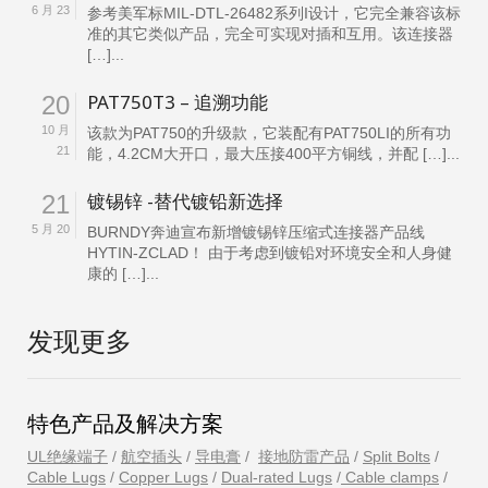
6 月 23
参考美军标MIL-DTL-26482系列I设计，它完全兼容该标
准的其它类似产品，完全可实现对插和互用。该连接器
[…]...
PAT750T3 – 追溯功能
20
10 月
该款为PAT750的升级款，它装配有PAT750LI的所有功
21
能，4.2CM大开口，最大压接400平方铜线，并配 […]...
镀锡锌 -替代镀铅新选择
21
5 月 20
BURNDY奔迪宣布新增镀锡锌压缩式连接器产品线
HYTIN-ZCLAD！ 由于考虑到镀铅对环境安全和人身健
康的 […]...
发现更多
特色产品及解决方案
UL绝缘端子
/
航空插头
/
导电膏
/
接地防雷产品
/
Split Bolts
/
Cable Lugs
/
Copper Lugs
/
Dual-rated Lugs
/
Cable clamps
/