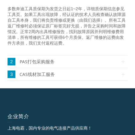
多数奔迪工具质保期为发货之日起1~2年，详细质保期信息参见
工具页。如果工具出现故障，经认证的技术人员检查确认故障源
自工具本身，我们将负责维修或更换（由我们选择）。所有工具
返厂维修时必须保证原厂标签完好无损，并告之采购时间和故障
情况。正常2周内出具维修报告，找到故障原因并列明维修费用
清单，所有维修的工具可获得6个月质保。返厂维修的运费由发
件方承担，我们支付返程运费。
PAS打包采购服务
2
CAS线材加工服务
3
企业简介
上海电霸，国内专业的电气连接产品供应商！