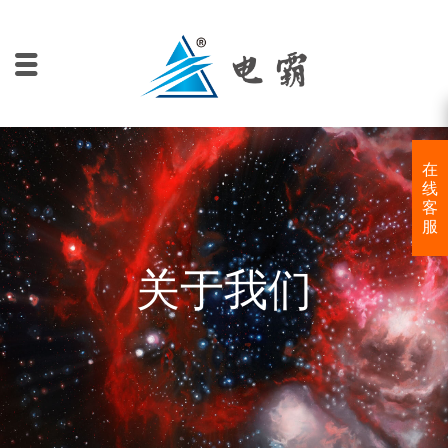
在
线
客
服
关于我们