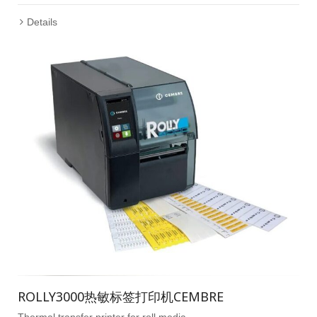
Details
ROLLY3000热敏标签打印机CEMBRE
Thermal transfer printer for roll media