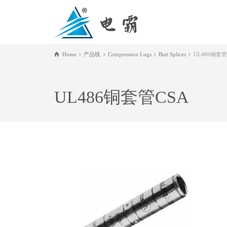
Home
产品线
Compression Lugs
Butt Splices
UL486铜套管
UL486铜套管CSA