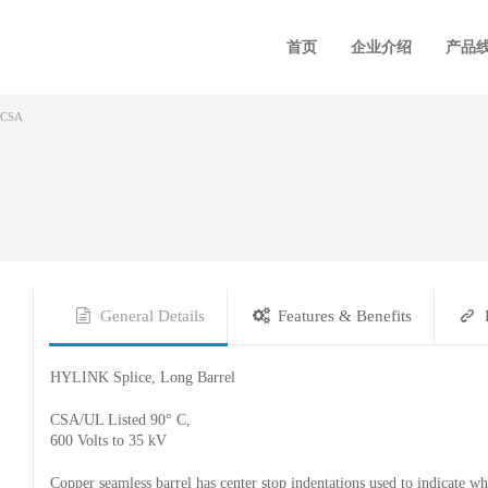
首页
企业介绍
产品
CSA
General Details
Features & Benefits
HYLINK Splice, Long Barrel
CSA/UL Listed 90° C,
600 Volts to 35 kV
Copper seamless barrel has center stop indentations used to indicate whe