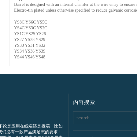
Barrel is designed with an internal chamfer at the wire entry to ensure 
Electro-tin plated unless otherwise specified to reduce galvanic corrosi
YS8C YS6C YS5C
YS4C YS3C YS2C
YS1C YS25 YS26
YS27 YS28 YS29
YS30 YS31 YS32
YS34 YS36 YS39
YS44 YS46 YS48
内容搜索
不论是应用在线端还是板端，比如
我们必有一款产品满足您的要求！