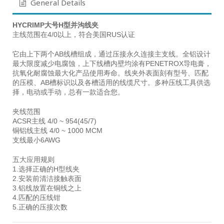
General Details
HYCRIMP大号H型并沟线夹
主线范围在4/0以上，符合美国RUS认证
它由上下两个AB线槽组成，通过压接永久连接主支线。全铝设计
最大限度减少电腐蚀，上下线槽内壁均涂有PENETROX导电膏，
抗氧化耐腐蚀最大化产品使用寿命。线夹外表面刻有型号、匹配
的压模、AB槽标识以及各槽适用的线缆尺寸。多种压线工具供选
择，电动或手动，总有一款适合您。
夹线范围
ACSR主线 4/0 ~ 954(45/7)
铜铝线主线 4/0 ~ 1000 MCM
支线最小6AWG
五大应用规则
1.选择正确的H型线夹
2.安装前清洁接触表面
3.铝线放置在铜线之上
4.匹配的压线钳
5.正确的压接次数