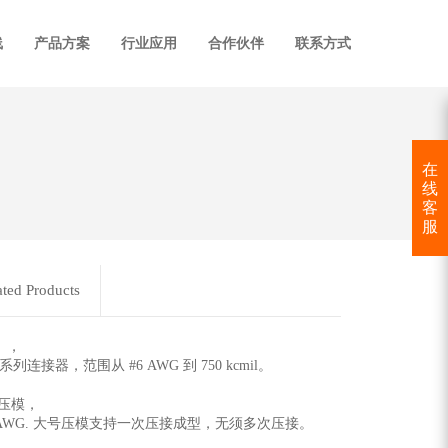
线
产品方案
行业应用
合作伙伴
联系方式
在
线
客
服
ated Products
），
列连接器，范围从 #6 AWG 到 750 kcmil。
钢压模，
0 AWG. 大号压模支持一次压接成型，无须多次压接。