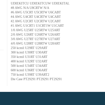
UDIEKITCU UDIEKITCUW UDIEKITAL
#8 AWG N/A U8CRTW N/A
#6 AWG U5CRT U5CRTW U6CABT
#4 AWG U4CRT U4CRTW U4CABT
#2 AWG U2CRT U2CRTW U2CABT
#1 AWG U1CRT1 U1CRT1W U1CART
1/0 AWG U25RT U25RTW U25ART
2/0 AWG U26RT U26RTW U26ART
3/0 AWG U27RT U27RTW U27ART
4/0 AWG U28RT U28RTW U28ART
250 kcmil U29RT U29ART
300 kcmil U30RT U30ART
350 kcmil U31RT U31ART
400 kcmil U32RT U32ART
500 kcmil U34RT U34ART
600 kcmil U36RT U36ART
750 kcmil U39RT U39ART2
Die Case PT29291 PT29291 PT29291