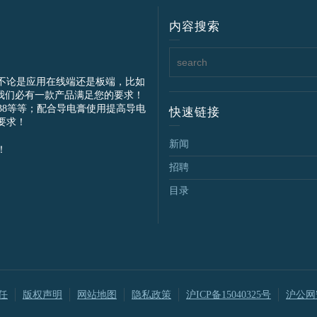
内容搜索
不论是应用在线端还是板端，比如
我们必有一款产品满足您的要求！
IEC61238等等；配合导电膏使用提高导电
快速链接
要求！
新闻
！
招聘
目录
任
版权声明
网站地图
隐私政策
沪ICP备15040325号
沪公网安