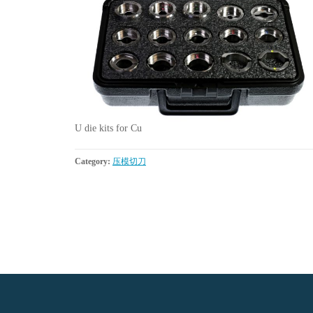
U die kits for Cu
Category:
压模切刀