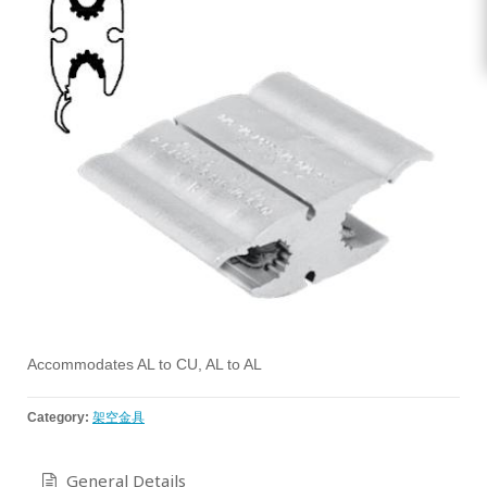
Accommodates AL to CU, AL to AL
Category:
架空金具
General Details