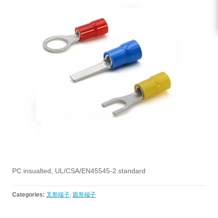
PC insualted, UL/CSA/EN45545-2 standard
Categories:
叉形端子
,
圆形端子