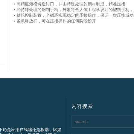
• 高精度熔模铸造钳口，并由特殊处理的钢材制成，精准压接
• 经特殊处理的钢制手柄，外覆符合人体工程学设计的塑料手柄
• 棘轮控制装置，全循环实现稳定的压接操作，保证一次压接成功
• 紧急释放杆，可在压接操作的任何阶段松开
内容搜索
不论是应用在线端还是板端，比如