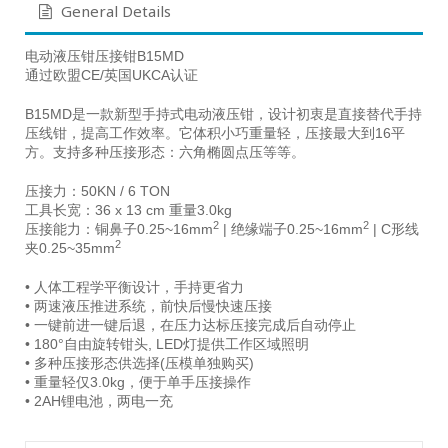
General Details
电动液压钳压接钳B15MD
通过欧盟CE/英国UKCA认证
B15MD是一款新型手持式电动液压钳，设计初衷是直接替代手持
压线钳，提高工作效率。它体积小巧重量轻，压接最大到16平
方。支持多种压接形态：六角椭圆点压等等。
压接力：50KN / 6 TON
工具长宽：36 x 13 cm 重量3.0kg
2
2
压接能力：铜鼻子0.25~16mm
| 绝缘端子0.25~16mm
| C形线
2
夹0.25~35mm
• 人体工程学平衡设计，手持更省力
• 两速液压推进系统，前快后慢快速压接
• 一键前进一键后退，在压力达标压接完成后自动停止
• 180°自由旋转钳头, LED灯提供工作区域照明
• 多种压接形态供选择(压模单独购买)
• 重量轻仅3.0kg，便于单手压接操作
• 2AH锂电池，两电一充