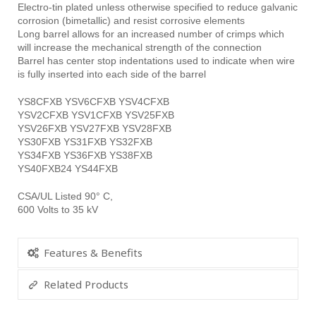
Electro-tin plated unless otherwise specified to reduce galvanic
corrosion (bimetallic) and resist corrosive elements
Long barrel allows for an increased number of crimps which
will increase the mechanical strength of the connection
Barrel has center stop indentations used to indicate when wire
is fully inserted into each side of the barrel
YS8CFXB YSV6CFXB YSV4CFXB
YSV2CFXB YSV1CFXB YSV25FXB
YSV26FXB YSV27FXB YSV28FXB
YS30FXB YS31FXB YS32FXB
YS34FXB YS36FXB YS38FXB
YS40FXB24 YS44FXB
CSA/UL Listed 90° C,
600 Volts to 35 kV
Features & Benefits
Related Products