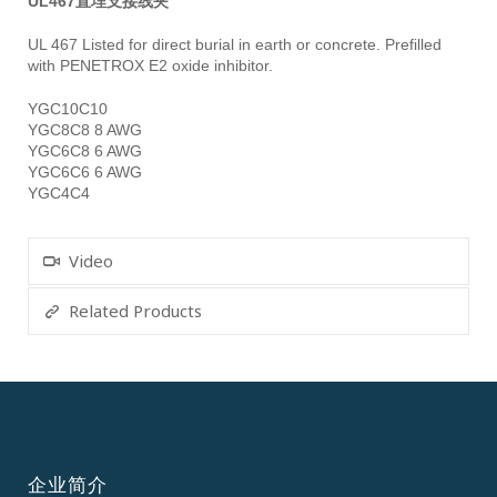
UL467直埋支接线夹
UL 467 Listed for direct burial in earth or concrete. Prefilled
with PENETROX E2 oxide inhibitor.
YGC10C10
YGC8C8 8 AWG
YGC6C8 6 AWG
YGC6C6 6 AWG
YGC4C4
Video
Related Products
企业简介