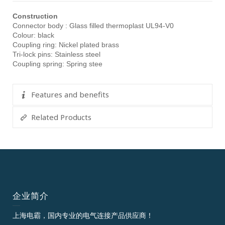
Construction
Connector body : Glass filled thermoplast UL94-V0
Colour: black
Coupling ring: Nickel plated brass
Tri-lock pins: Stainless steel
Coupling spring: Spring stee
Features and benefits
Related Products
企业简介
上海电霸，国内专业的电气连接产品供应商！