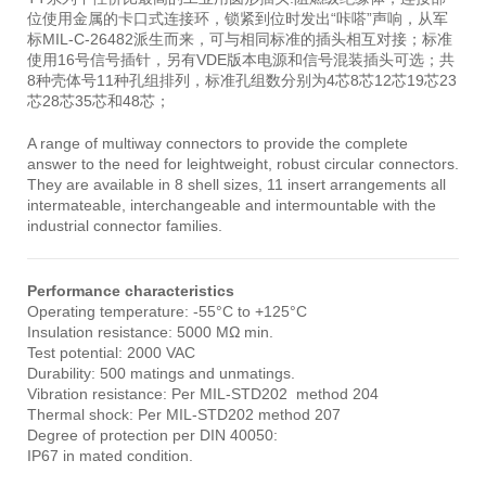
位使用金属的卡口式连接环，锁紧到位时发出“咔嗒”声响，从军
标MIL-C-26482派生而来，可与相同标准的插头相互对接；标准
使用16号信号插针，另有VDE版本电源和信号混装插头可选；共
8种壳体号11种孔组排列，标准孔组数分别为4芯8芯12芯19芯23
芯28芯35芯和48芯；
A range of multiway connectors to provide the complete
answer to the need for leightweight, robust circular connectors.
They are available in 8 shell sizes, 11 insert arrangements all
intermateable, interchangeable and intermountable with the
industrial connector families.
Performance characteristics
Operating temperature: -55°C to +125°C
Insulation resistance: 5000 MΩ min.
Test potential: 2000 VAC
Durability: 500 matings and unmatings.
Vibration resistance: Per MIL-STD202 method 204
Thermal shock: Per MIL-STD202 method 207
Degree of protection per DIN 40050:
IP67 in mated condition.