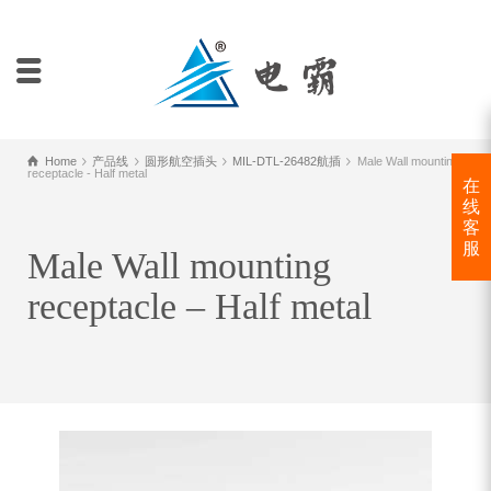
Home
产品线
圆形航空插头
MIL-DTL-26482航插
Male Wall mounting
receptacle - Half metal
在
线
客
服
Male Wall mounting
receptacle – Half metal