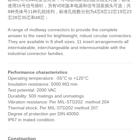
使用16号信号插针，另有VDE版本电源和信号混装插头可选；共
8种壳体号11种孔组排列，标准孔组数分别为4芯8芯12芯19芯23
芯28芯35芯和48芯；
A range of multiway connectors to provide the complete
answer to the need for leightweight, robust circular connectors.
They are available in 8 shell sizes, 11 insert arrangements all
intermateable, interchangeable and intermountable with the
industrial connector families.
Performance characteristics
Operating temperature: -55°C to +125°C
Insulation resistance: 5000 MΩ min.
Test potential: 2000 VAC
Durability: 500 matings and unmatings.
Vibration resistance: Per MIL-STD202 method 204
Thermal shock: Per MIL-STD202 method 207
Degree of protection per DIN 40050:
IP67 in mated condition.
Construction