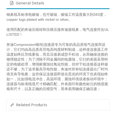
General Details
铜鼻线耳标准电镀锡，也可镀镍，镀镍工作温度最大到343度，
copper lugs plated with nickel or silver。
使用匹配的奔迪压线钳和压模压接奔迪接线鼻，电气连接符合UL
LISTED！
奔迪Compression铜/铝连接器专为可靠的高品质电气连接而设
计，它们均由高品质高导电高纯度材料制成，这样使连接器工作
温度始终比导线要低，而且压接易成型不松动，从而确保连接的
物理稳定性；为了消除不同金属间的电腐蚀，它们的表面采用特
定的电镀处理，增强耐腐蚀抗氧化性能，但对于铝连接器这样做
还不够，为了追求最高导电性能，奔迪对所有铝连接器出厂时均
填充有导电膏；这些保证连接器即使在恶劣的环境下也表现始终
如一，比如强电流冲击，高温环境，腐蚀环境或者振动环境中；
连接器与标准线缆尺寸精确匹配，外表面印有颜色标注的线缆规
格和尺寸，以及正确的压模型号，简单易用确保正确压接；
Related Products