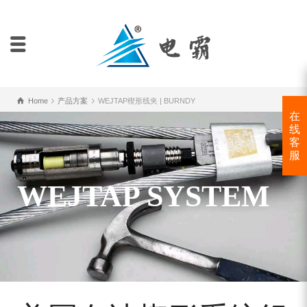
Home
产品方案
WEJTAP楔形线夹 | BURNDY
在
线
客
服
WEJTAP SYSTEM