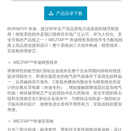
产品目录下载
BURNDY® 奔迪，超过90年生产高品质电力连接器的领导制造
商！楔形系统组件是我们现有经市场广泛认可，评为人性化、安
全可靠的产品线之一！WEJTAP™ 奔迪楔形系统组件专为配电线
路上高品质连接而设计！整个系统由三大组件构成：楔形线夹，
安装枪和弹射芯。
WEJTAP™奔迪楔形线夹
弹簧特性的航空级C形铝合金线夹在整个生命周期内持续对线缆
提供强韧夹力，即便在最恶劣的电气和气候条件下表现也始终如
一，从而确保高可靠性。C形线夹槽体内预涂专为楔形线夹而设
计的抗氧化导电膏（奔迪专利），增加接触面降低阻抗提高电气
性能！楔块被弹射芯产生的强劲冲击力所推动，安全牢固的将主
线和支线锁定在C形铝合金线夹中。与楔块运动轨迹一致的铝分
子纵向排列设计，使楔块进出变得平滑而有力，安装或拆卸更加
简便。
WEJTAP™奔迪安装枪
分为三部分组成：标准套件、带电作业套件和电动奔迪枪；设计