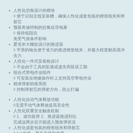
人性化切角设计的楔块
◊ 便于识别主线安装槽，确保人性化成套包装的楔形线夹和弹
射芯
预装奔迪特制的抗氧化导电膏
◊ 保持低阻抗
免受气候条件影响
爱克米大螺纹设计的推进器
◊ 平滑的啮合便于省力的推进楔形线夹，并最大程度耐高强冲
击力
人性化一件式安装枪设计
◊ 不会由于工具的坠落或遗失而延误工期
组合式带电作业组件
◊ 可安装在绝缘操作杆上支持高空带电作业
精准弹射助推系统
◊ 控制弹射芯的弹射方向，防止打偏
人性化自动气体释放功能
◊无需手动气体释放提高安全性
人性化双重安全触发机制
◊ 1、成功装弹 2、推进器推进到位
完成这两步后方能进入预发弹状况
人性化成套包装的楔形线夹和弹射芯