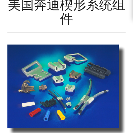
美国奔迪楔形系统组
件