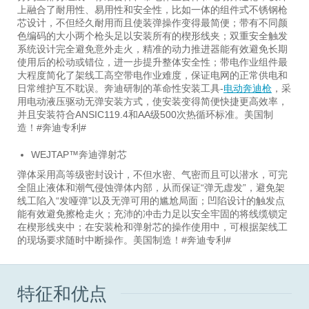
上融合了耐用性、易用性和安全性，比如一体的组件式不锈钢枪
芯设计，不但经久耐用而且使装弹操作变得最简便；带有不同颜
色编码的大小两个枪头足以安装所有的楔形线夹；双重安全触发
系统设计完全避免意外走火，精准的动力推进器能有效避免长期
使用后的松动或错位，进一步提升整体安全性；带电作业组件最
大程度简化了架线工高空带电作业难度，保证电网的正常供电和
日常维护互不耽误。奔迪研制的革命性安装工具-
电动奔迪枪
，采
用电动液压驱动无弹安装方式，使安装变得简便快捷更高效率，
并且安装符合ANSIC119.4和AA级500次热循环标准。美国制
造！#奔迪专利#
WEJTAP™奔迪弹射芯
弹体采用高等级密封设计，不但水密、气密而且可以潜水，可完
全阻止液体和潮气侵蚀弹体内部，从而保证“弹无虚发”，避免架
线工陷入“发哑弹”以及无弹可用的尴尬局面；凹陷设计的触发点
能有效避免擦枪走火；充沛的冲击力足以安全牢固的将线缆锁定
在楔形线夹中；在安装枪和弹射芯的操作使用中，可根据架线工
的现场要求随时中断操作。美国制造！#奔迪专利#
特征和优点