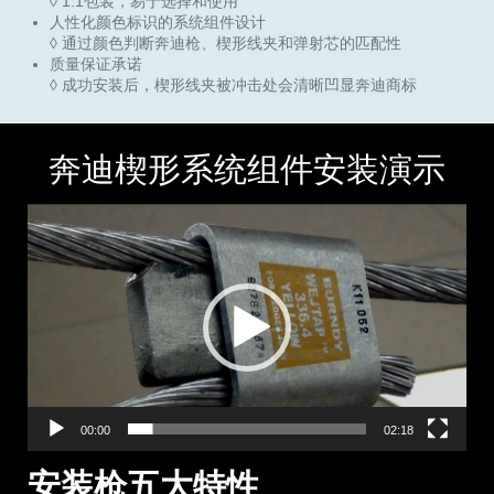
◊ 1:1包装，易于选择和使用
人性化颜色标识的系统组件设计
◊ 通过颜色判断奔迪枪、楔形线夹和弹射芯的匹配性
质量保证承诺
◊ 成功安装后，楔形线夹被冲击处会清晰凹显奔迪商标
奔迪楔形系统组件安装演示
视
频
播
放
器
00:00
02:18
安装枪五大特性