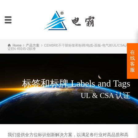
Home
产品方案
CEMBRE不干胶标签和标牌/电缆-面板-电气柜UL/CSA认
证EN 45545-2标准
在
线
客
服
标签和标牌 Labels and Tags
UL & CSA 认证
我们提供全方位标识创新解决方案，以满足各行业对高品质和高