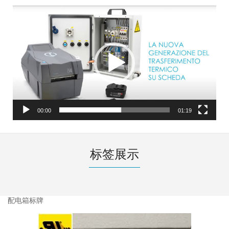
视
频
播
放
器
00:00
01:19
标签展示
配电箱标牌