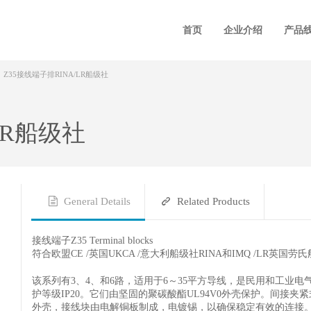
首页
企业介绍
产品
Z35接线端子排RINA/LR船级社
LR船级社
General Details
Related Products
接线端子Z35 Terminal blocks
符合欧盟CE /英国UKCA /意大利船级社RINA和IMQ /LR英国劳
该系列有3、4、和6路，适用于6～35平方导线，是民用和工业电
护等级IP20。它们由坚固的聚碳酸酯UL94V0外壳保护。间接
外壳，接线块由电解铜板制成，电镀锡，以确保稳定有效的连接