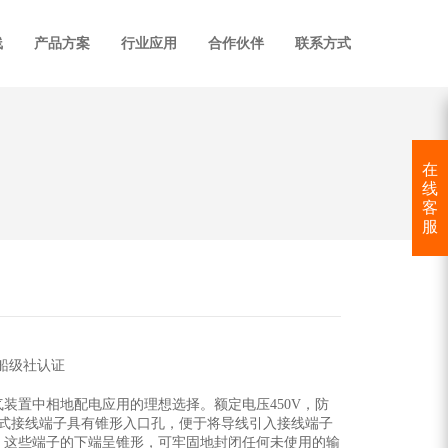
线
产品方案
行业应用
合作伙伴
联系方式
在
线
客
服
氏船级社认证
气装置中相地配电应用的理想选择。额定电压450V，防
夹紧式接线端子具有锥形入口孔，便于将导线引入接线端子
。这些端子的下端呈锥形，可牢固地封闭任何未使用的输