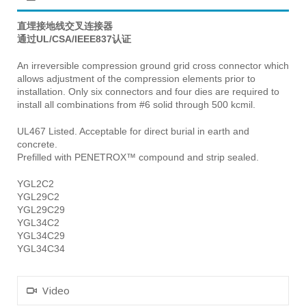
直埋接地线交叉连接器
通过UL/CSA/IEEE837认证
An irreversible compression ground grid cross connector which
allows adjustment of the compression elements prior to
installation. Only six connectors and four dies are required to
install all combinations from #6 solid through 500 kcmil.
UL467 Listed. Acceptable for direct burial in earth and
concrete.
Prefilled with PENETROX™ compound and strip sealed.
YGL2C2
YGL29C2
YGL29C29
YGL34C2
YGL34C29
YGL34C34
Video