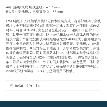
A标准穿线模块 电缆直径 0 – 17 mm
B大尺寸穿线模块 电缆直径 0 – 35 mm
EWO电缆引入框架采用模块化积木组装方式，有外部框架，穿线
模块，全密封垫圈和紧固件四部分组成；塑胶件均使用阻燃自熄
材料，符合UL94V0，完全贴合全密封设计，达到IP66防护等
级，是安全固定穿孔电缆并防止灰尘和水体进入箱体内部的理想
解决方案。外部框架由玻璃纤维增强尼龙PA66制成，耐磨耐热高
强度，全贴合埋头孔设计，隐藏螺栓外形美观。穿线模块由热塑
性弹性体制成，两侧对等三卡槽设计，无需考虑安装方向，弹性
体握住电缆更牢固，同时高度防水防尘。外部框架与穿线模块完
美贴合，确保符合EN 62444电缆密封性标准。可先安装外部框
架，最后安装穿线模块，节省时间安装快速。蓝色垫圈一体注塑
成型，全密封有弹性，抗震稳定，确保整体达到IP66防护等级。
A2等级不锈钢螺栓（304），坚固耐用不松动。
Related Products