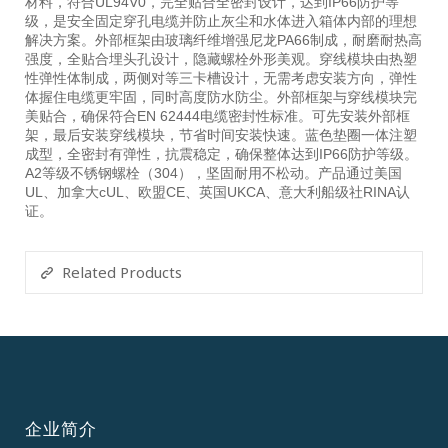
材料，符合UL94V0，完全贴合全密封设计，达到IP66防护等
级，是安全固定穿孔电缆并防止灰尘和水体进入箱体内部的理想
解决方案。外部框架由玻璃纤维增强尼龙PA66制成，耐磨耐热高
强度，全贴合埋头孔设计，隐藏螺栓外形美观。穿线模块由热塑
性弹性体制成，两侧对等三卡槽设计，无需考虑安装方向，弹性
体握住电缆更牢固，同时高度防水防尘。外部框架与穿线模块完
美贴合，确保符合EN 62444电缆密封性标准。可先安装外部框
架，最后安装穿线模块，节省时间安装快速。蓝色垫圈一体注塑
成型，全密封有弹性，抗震稳定，确保整体达到IP66防护等级。
A2等级不锈钢螺栓（304），坚固耐用不松动。产品通过美国
UL、加拿大cUL、欧盟CE、英国UKCA、意大利船级社RINA认
证。
Related Products
企业简介