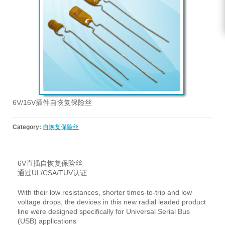
6V/16V插件自恢复保险丝
Category:
自恢复保险丝
6V直插自恢复保险丝
通过UL/CSA/TUV认证
With their low resistances, shorter times-to-trip and low
voltage drops, the devices in this new radial leaded product
line were designed specifically for Universal Serial Bus
(USB) applications