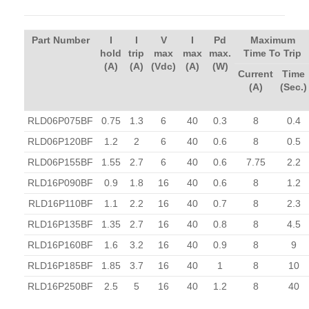
Part Number
I
I
V
I
Pd
Maximum
hold
trip
max
max
max.
Time To Trip
(A)
(A)
(Vdc)
(A)
(W)
Current
Time
(A)
(Sec.)
RLD06P075BF
0.75
1.3
6
40
0.3
8
0.4
RLD06P120BF
1.2
2
6
40
0.6
8
0.5
RLD06P155BF
1.55
2.7
6
40
0.6
7.75
2.2
RLD16P090BF
0.9
1.8
16
40
0.6
8
1.2
RLD16P110BF
1.1
2.2
16
40
0.7
8
2.3
RLD16P135BF
1.35
2.7
16
40
0.8
8
4.5
RLD16P160BF
1.6
3.2
16
40
0.9
8
9
RLD16P185BF
1.85
3.7
16
40
1
8
10
RLD16P250BF
2.5
5
16
40
1.2
8
40