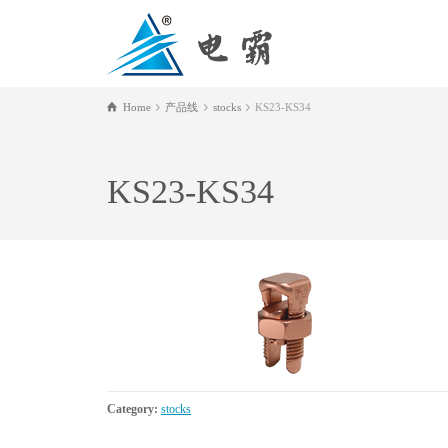
Home
产品线
stocks
KS23-KS34
KS23-KS34
Category:
stocks