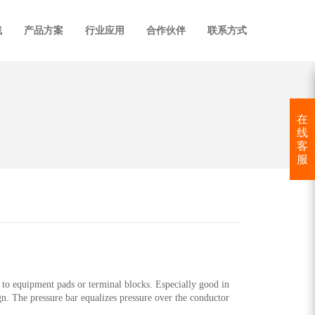
线
产品方案
行业应用
合作伙伴
联系方式
在
线
客
服
e to equipment pads or terminal blocks. Especially good in
gn. The pressure bar equalizes pressure over the conductor