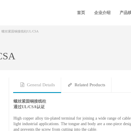
首页
企业介绍
产品
螺丝紧固铜接线柱UL/CSA
SA
General Details
Related Products
螺丝紧固铜接线柱
通过UL/CSA认证
High copper alloy tin-plated terminal for joining a wide range of cabl
light industrial applications. The tongue and body are a one-piece desi
and prevents the screw from cutting into the cable.