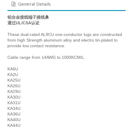
General Details
铝合金接线端子接线鼻
通过UL/CSA认证
These dual-rated AL9CU one-conductor lugs are constructed
from high Strength aluminum alloy and electro tin-plated to
provide low contact resistance.
Cable range from 14AWG to 1000KCMIL.
KA6U
KA2U
KA25U
KA26U
KA29U
KA30U
KA31U
KA34U
KA36U
KA40U
KA44U