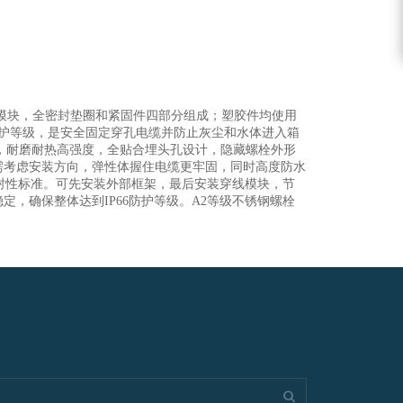
模块，全密封垫圈和紧固件四部分组成；塑胶件均使用
6防护等级，是安全固定穿孔电缆并防止灰尘和水体进入箱
成，耐磨耐热高强度，全贴合埋头孔设计，隐藏螺栓外形
需考虑安装方向，弹性体握住电缆更牢固，同时高度防水
缆密封性标准。可先安装外部框架，最后安装穿线模块，节
，确保整体达到IP66防护等级。A2等级不锈钢螺栓