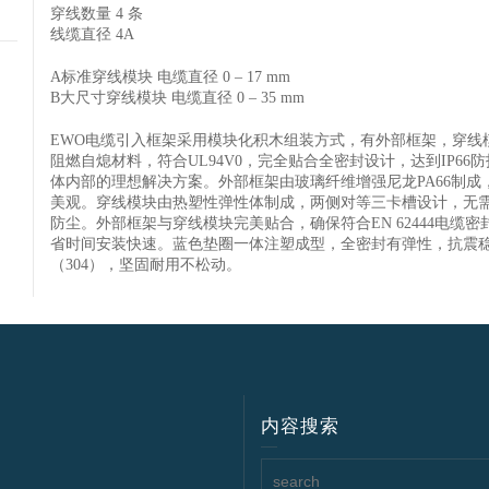
穿线数量 4 条
线缆直径 4A
A标准穿线模块 电缆直径 0 – 17 mm
B大尺寸穿线模块 电缆直径 0 – 35 mm
EWO电缆引入框架采用模块化积木组装方式，有外部框架，穿线
阻燃自熄材料，符合UL94V0，完全贴合全密封设计，达到IP6
体内部的理想解决方案。外部框架由玻璃纤维增强尼龙PA66制
美观。穿线模块由热塑性弹性体制成，两侧对等三卡槽设计，无
防尘。外部框架与穿线模块完美贴合，确保符合EN 62444电
省时间安装快速。蓝色垫圈一体注塑成型，全密封有弹性，抗震稳定
（304），坚固耐用不松动。
内容搜索