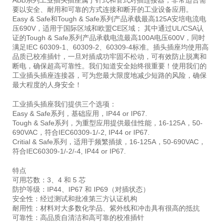
ABB系列工业插头插座属于针式和管式对插连接器，非常适合需
要以安全、耐用和可靠的方式连接和断开的工业设备应用。
Easy & Safe和Tough & Safe系列产品承载最高125A安培电流电
压690V，适用于国际区域和欧盟CE区域； 其中通过UL/CSA认
证的Tough & Safe系列产品承载电流最高100A电压600V，同时
满足IEC 60309-1、60309-2、60309-4标准。插头插座均使用高
品质已校准插针，一旦对插成功牢固不松动，可有效防止脱离和
断电，确保超高可靠性。我们知道安全始终很重要！使用我们的
工业插头插座连接器，可为您最大限度地减少短路的风险，确保
最大程度的人身安全！
工业插头插座我们提供三个选项：
Easy & Safe系列，基础应用，IP44 or IP67.
Tough & Safe系列，为重型应用提供最佳性能，16-125A，50-
690VAC，符合IEC60309-1/-2, IP44 or IP67.
Critial & Safe系列，适用于频繁插拔，16-125A，50-690VAC，
符合IEC60309-1/-2/-4, IP44 or IP67.
特点
可用芯数：3、4 和 5 芯
防护等级：IP44、IP67 和 IP69（对插状态）
安全性：经过测试和批准第三方认证机构
耐用性：材料对大多数化学品、紫外线和冲击具有很高的抵抗
可靠性：高品质自清洁和高可靠的校准插针