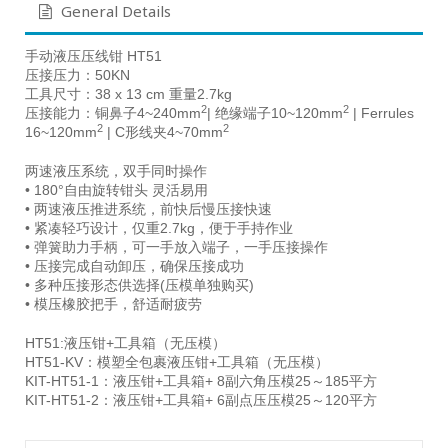
General Details
手动液压压线钳 HT51
压接压力：50KN
工具尺寸：38 x 13 cm 重量2.7kg
2
2
压接能力：铜鼻子4~240mm
| 绝缘端子10~120mm
| Ferrules
2
2
16~120mm
| C形线夹4~70mm
两速液压系统，双手同时操作
• 180°自由旋转钳头 灵活易用
• 两速液压推进系统，前快后慢压接快速
• 紧凑轻巧设计，仅重2.7kg，便于手持作业
• 弹簧助力手柄，可一手放入端子，一手压接操作
• 压接完成自动卸压，确保压接成功
• 多种压接形态供选择(压模单独购买)
• 模压橡胶把手，舒适耐疲劳
HT51:液压钳+工具箱（无压模）
HT51-KV：模塑全包裹液压钳+工具箱（无压模）
KIT-HT51-1：液压钳+工具箱+ 8副六角压模25～185平方
KIT-HT51-2：液压钳+工具箱+ 6副点压压模25～120平方