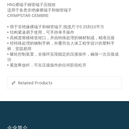
HN1裸端子铜管端子压线钳
适用于各类非绝缘裸端子和铜管端子
CRIMPSTAR CEMBRE
• 用于非绝缘裸端子和铜管端子,线缆尺寸0.25到10平方
• 结构紧凑易于使用，可手持单手操作
• 高精度熔模铸造钳口，并由特殊处理的钢材制成，精准压接
• 经特殊处理的钢制手柄，外覆符合人体工程学设计的塑料手
柄，坚固易用
• 棘轮控制装置，全循环实现稳定的压接操作，确保一次压接成
功
• 紧急释放杆，可在压接操作的任何阶段松开
Related Products
企业简介