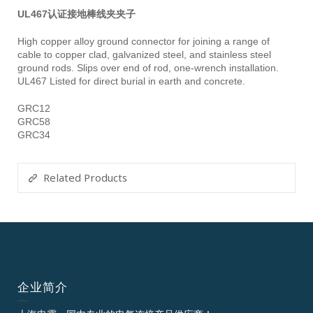
UL467认证接地棒线夹夹子
High copper alloy ground connector for joining a range of
cable to copper clad, galvanized steel, and stainless steel
ground rods. Slips over end of rod, one-wrench installation.
UL467 Listed for direct burial in earth and concrete.
GRC12
GRC58
GRC34
Related Products
企业简介