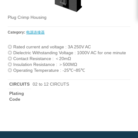
Plug Crimp Housing
Category:
电源连接器
◎ Rated current and voltage : 3A 250V AC
◎ Dielectric Withstanding Voltage : 1000V AC for one minute
◎ Contact Resistance : ＜20mΩ
◎ Insulation Resistance : ＞500MΩ
◎ Operating Temperature : -25℃~85℃
CIRCUITS
02 to 12 CIRCUTS
Plating
Code