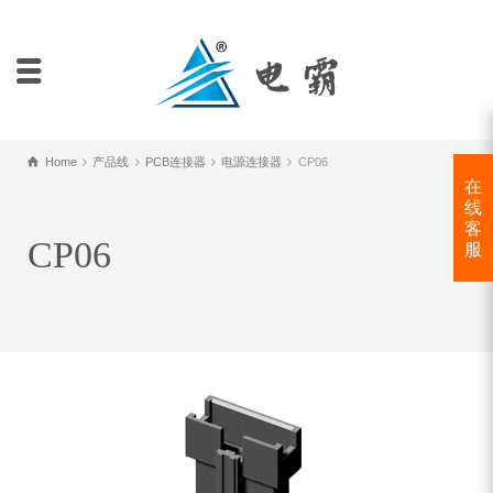
Home
产品线
PCB连接器
电源连接器
CP06
在
线
客
CP06
服