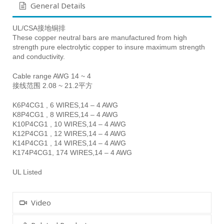
General Details
UL/CSA接地铜排
These copper neutral bars are manufactured from high
strength pure electrolytic copper to insure maximum strength
and conductivity.
Cable range AWG 14 ~ 4
接线范围 2.08 ~ 21.2平方
K6P4CG1 , 6 WIRES,14 – 4 AWG
K8P4CG1 , 8 WIRES,14 – 4 AWG
K10P4CG1 , 10 WIRES,14 – 4 AWG
K12P4CG1 , 12 WIRES,14 – 4 AWG
K14P4CG1 , 14 WIRES,14 – 4 AWG
K174P4CG1, 174 WIRES,14 – 4 AWG
UL Listed
Video