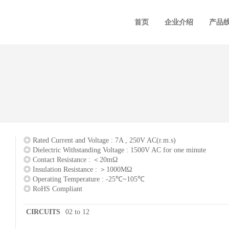
首页
企业介绍
产品
◎ Rated Current and Voltage : 7A , 250V AC(r.m.s)
◎ Dielectric Withstanding Voltage : 1500V AC for one minute
◎ Contact Resistance : ＜20mΩ
◎ Insulation Resistance : ＞1000MΩ
◎ Operating Temperature : -25℃~105℃
◎ RoHS Compliant
CIRCUITS
02 to 12