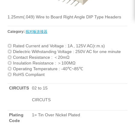
1.25mm(.049) Wire to Board Right Angle DIP Type Headers
Category:
线对板连接器
◎ Rated Current and Voltage : 1A , 125V AC(r.m.s)
◎ Dielectric Withstanding Voltage : 250V AC for one minute
◎ Contact Resistance : ＜20mΩ
◎ Insulation Resistance : ＞100MΩ
◎ Operating Temperature : -40℃~85℃
◎ RoHS Compliant
CIRCUITS
02 to 15
CIRCUTS
Plating
1= Tin Over Nickel Plated
Code