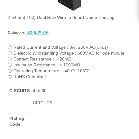
2.54mm(.100) Daul Row Wire to Board Crimp Housing
Category:
线对板连接器
◎ Rated Current and Voltage : 3A , 250V AC(r.m.s)
◎ Dielectric Withstanding Voltage : 600V AC for one minute
◎ Contact Resistance : ＜20mΩ
◎ Insulation Resistance : ＞1000MΩ
◎ Operating Temperature : -40℃~ 105℃
◎ RoHS Compliant
CIRCUITS
4 to 60
CIRCUTS
Plating
Code