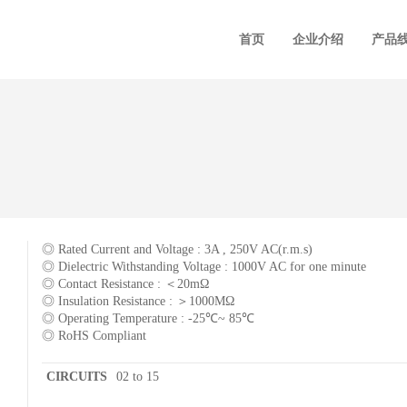
首页
企业介绍
产品
◎ Rated Current and Voltage : 3A , 250V AC(r.m.s)
◎ Dielectric Withstanding Voltage : 1000V AC for one minute
◎ Contact Resistance : ＜20mΩ
◎ Insulation Resistance : ＞1000MΩ
◎ Operating Temperature : -25℃~ 85℃
◎ RoHS Compliant
CIRCUITS
02 to 15