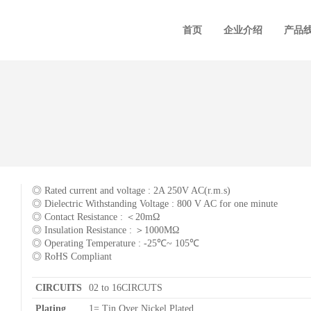
首页
企业介绍
产品
◎ Rated current and voltage : 2A 250V AC(r.m.s)
◎ Dielectric Withstanding Voltage : 800 V AC for one minute
◎ Contact Resistance : ＜20mΩ
◎ Insulation Resistance : ＞1000MΩ
◎ Operating Temperature : -25℃~ 105℃
◎ RoHS Compliant
CIRCUITS
02 to 16CIRCUTS
Plating
1= Tin Over Nickel Plated