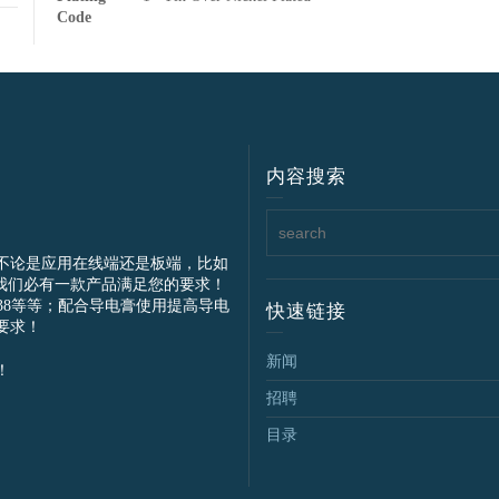
Code
内容搜索
不论是应用在线端还是板端，比如
我们必有一款产品满足您的要求！
IEC61238等等；配合导电膏使用提高导电
快速链接
要求！
新闻
！
招聘
目录