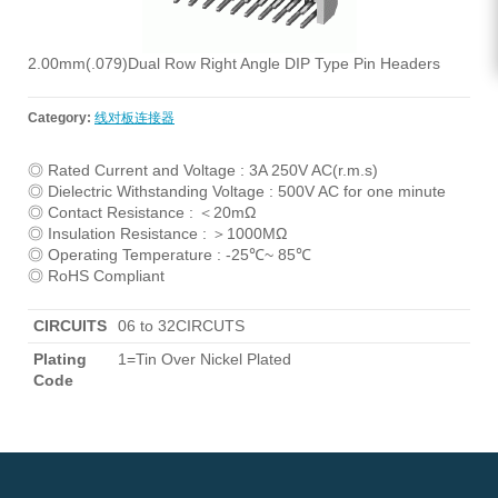
2.00mm(.079)Dual Row Right Angle DIP Type Pin Headers
Category:
线对板连接器
◎ Rated Current and Voltage : 3A 250V AC(r.m.s)
◎ Dielectric Withstanding Voltage : 500V AC for one minute
◎ Contact Resistance : ＜20mΩ
◎ Insulation Resistance : ＞1000MΩ
◎ Operating Temperature : -25℃~ 85℃
◎ RoHS Compliant
CIRCUITS
06 to 32CIRCUTS
Plating
1=Tin Over Nickel Plated
Code