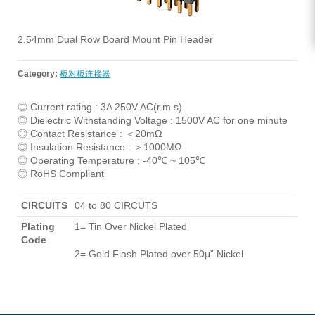
2.54mm Dual Row Board Mount Pin Header
Category:
板对板连接器
◎ Current rating : 3A 250V AC(r.m.s)
◎ Dielectric Withstanding Voltage : 1500V AC for one minute
◎ Contact Resistance : ＜20mΩ
◎ Insulation Resistance : ＞1000MΩ
◎ Operating Temperature : -40℃ ~ 105℃
◎ RoHS Compliant
CIRCUITS
04 to 80 CIRCUTS
Plating
1= Tin Over Nickel Plated
Code
2= Gold Flash Plated over 50μ” Nickel