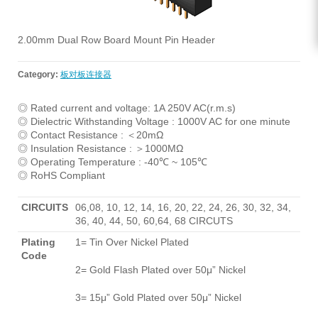
2.00mm Dual Row Board Mount Pin Header
Category:
板对板连接器
◎ Rated current and voltage: 1A 250V AC(r.m.s)
◎ Dielectric Withstanding Voltage : 1000V AC for one minute
◎ Contact Resistance : ＜20mΩ
◎ Insulation Resistance : ＞1000MΩ
◎ Operating Temperature : -40℃ ~ 105℃
◎ RoHS Compliant
CIRCUITS
06,08, 10, 12, 14, 16, 20, 22, 24, 26, 30, 32, 34,
36, 40, 44, 50, 60,64, 68 CIRCUTS
Plating
1= Tin Over Nickel Plated
Code
2= Gold Flash Plated over 50μ” Nickel
3= 15μ” Gold Plated over 50μ” Nickel