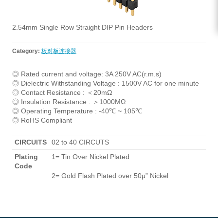
2.54mm Single Row Straight DIP Pin Headers
Category:
板对板连接器
◎ Rated current and voltage: 3A 250V AC(r.m.s)
◎ Dielectric Withstanding Voltage : 1500V AC for one minute
◎ Contact Resistance : ＜20mΩ
◎ Insulation Resistance : ＞1000MΩ
◎ Operating Temperature : -40℃ ~ 105℃
◎ RoHS Compliant
CIRCUITS
02 to 40 CIRCUTS
Plating
1= Tin Over Nickel Plated
Code
2= Gold Flash Plated over 50μ” Nickel