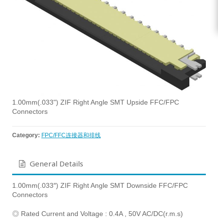
1.00mm(.033") ZIF Right Angle SMT Upside FFC/FPC
Connectors
Category:
FPC/FFC连接器和排线
General Details
1.00mm(.033″) ZIF Right Angle SMT Downside FFC/FPC
Connectors
◎ Rated Current and Voltage : 0.4A , 50V AC/DC(r.m.s)