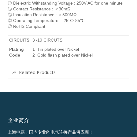
◎ Dielectric Withstanding Voltage : 250V AC for one minute
◎ Contact Resistance : ＜30mΩ
◎ Insulation Resistance : ＞500MΩ
◎ Operating Temperature : -25℃~85℃
◎ RoHS Compliant
CIRCUITS
3~19 CIRCUTS
Plating
1=Tin plated over Nickel
Code
2=Gold flash plated over Nickel
Related Products
企业简介
上海电霸，国内专业的电气连接产品供应商！