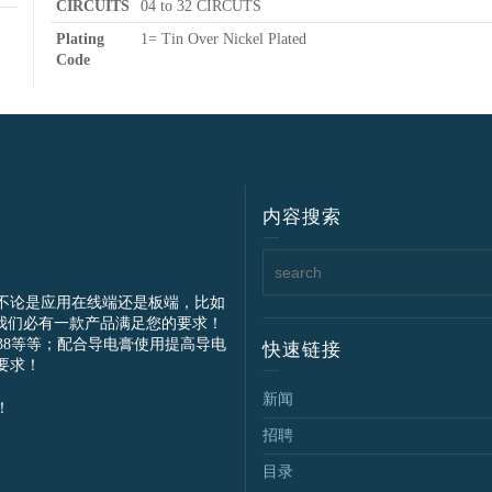
CIRCUITS
04 to 32 CIRCUTS
Plating
1= Tin Over Nickel Plated
Code
内容搜索
不论是应用在线端还是板端，比如
我们必有一款产品满足您的要求！
IEC61238等等；配合导电膏使用提高导电
快速链接
要求！
新闻
！
招聘
目录