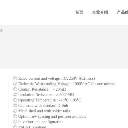
首页
企业介绍
产品
接器
◎ Rated current and voltage : 3A 250V AC(r.m.s)
◎ Dielectric Withstanding Voltage : 1000V AC for one minute
◎ Contact Resistance : ＜20mΩ
◎ Insulation Resistance : ＞5000MΩ
◎ Operating Temperature : -40℃~105℃
◎ Can mate with standard D-Sub
◎ Metal shell and with solder tails
◎ Option row spacing and position available
◎ in various pin configuration
◎ RoHS Compliant