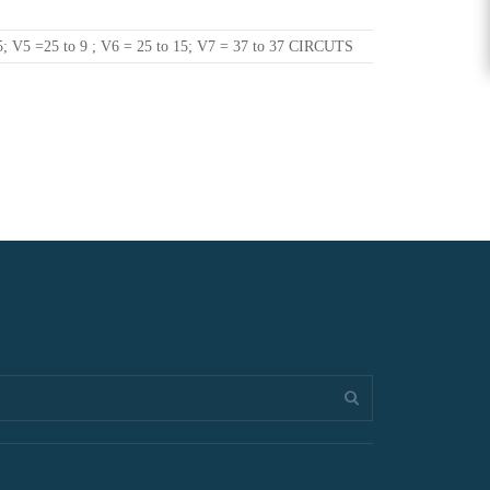
25; V5 =25 to 9 ; V6 = 25 to 15; V7 = 37 to 37 CIRCUTS