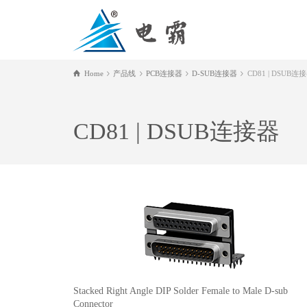
Home
产品线
PCB连接器
D-SUB连接器
CD81 | DSUB连
CD81 | DSUB连接器
Stacked Right Angle DIP Solder Female to Male D-sub
Connector