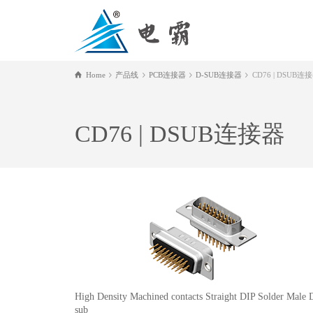
Home
产品线
PCB连接器
D-SUB连接器
CD76 | DSUB连
CD76 | DSUB连接器
High Density Machined contacts Straight DIP Solder Male 
sub