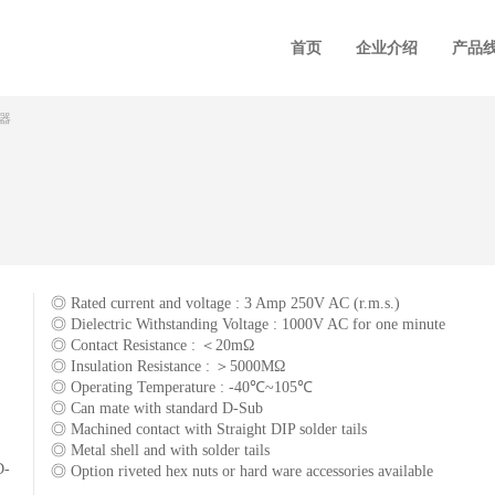
首页
企业介绍
产品
接器
◎ Rated current and voltage : 3 Amp 250V AC (r.m.s.)
◎ Dielectric Withstanding Voltage : 1000V AC for one minute
◎ Contact Resistance : ＜20mΩ
◎ Insulation Resistance : ＞5000MΩ
◎ Operating Temperature : -40℃~105℃
◎ Can mate with standard D-Sub
◎ Machined contact with Straight DIP solder tails
◎ Metal shell and with solder tails
D-
◎ Option riveted hex nuts or hard ware accessories available