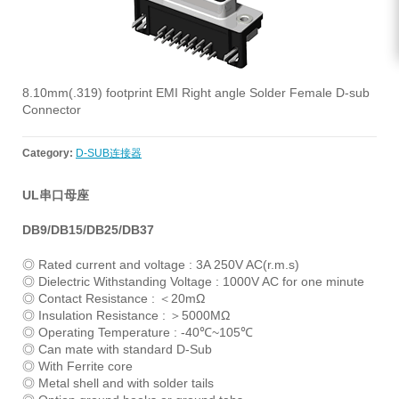
8.10mm(.319) footprint EMI Right angle Solder Female D-sub
Connector
Category:
D-SUB连接器
UL串口母座
DB9/DB15/DB25/DB37
◎ Rated current and voltage : 3A 250V AC(r.m.s)
◎ Dielectric Withstanding Voltage : 1000V AC for one minute
◎ Contact Resistance : ＜20mΩ
◎ Insulation Resistance : ＞5000MΩ
◎ Operating Temperature : -40℃~105℃
◎ Can mate with standard D-Sub
◎ With Ferrite core
◎ Metal shell and with solder tails