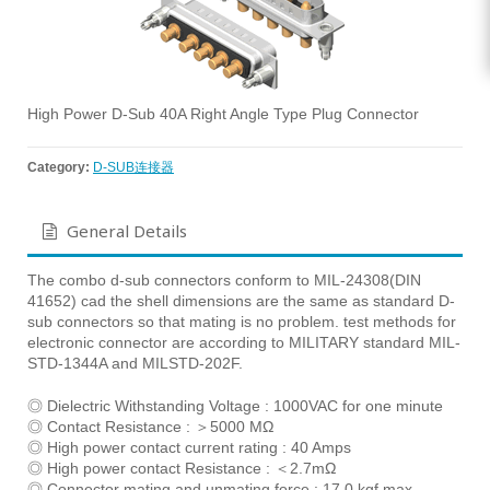
High Power D-Sub 40A Right Angle Type Plug Connector
Category:
D-SUB连接器
General Details
The combo d-sub connectors conform to MIL-24308(DIN
41652) cad the shell dimensions are the same as standard D-
sub connectors so that mating is no problem. test methods for
electronic connector are according to MILITARY standard MIL-
STD-1344A and MILSTD-202F.
◎ Dielectric Withstanding Voltage : 1000VAC for one minute
◎ Contact Resistance : ＞5000 MΩ
◎ High power contact current rating : 40 Amps
◎ High power contact Resistance : ＜2.7mΩ
◎ Connector mating and unmating force : 17.0 kgf max.