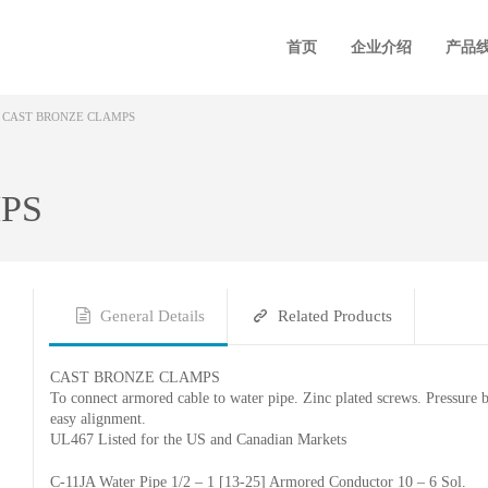
首页
企业介绍
产品
CAST BRONZE CLAMPS
PS
General Details
Related Products
CAST BRONZE CLAMPS
To connect armored cable to water pipe. Zinc plated screws. Pressure b
easy alignment.
UL467 Listed for the US and Canadian Markets
C-11JA Water Pipe 1/2 – 1 [13-25] Armored Conductor 10 – 6 Sol.