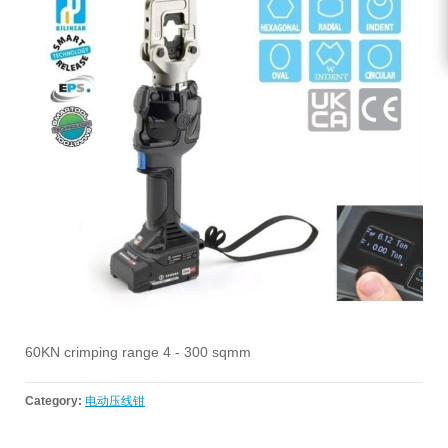
60KN crimping range 4 - 300 sqmm
Category:
电动压线钳