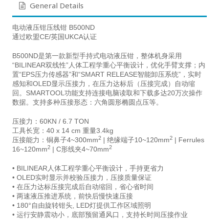
General Details
电动液压钳压线钳 B500ND
通过欧盟CE/英国UKCA认证
B500ND是第一款新型手持式电动液压钳，整体机身采用
“BILINEAR双线性”人体工程学重心平衡设计，优化手臂支撑；内
置“EPS压力传感器”和“SMART RELEASE智能卸压系统”，实时
感知和OLED显示压接力，在压力达标后（压接完成）自动缩
回。SMARTOOL功能支持连接电脑读取和下载多达20万次操作
数据。支持多种压接形态：六角圆形椭圆点压等。
压接力：60KN / 6.7 TON
工具长宽：40 x 14 cm 重量3.4kg
2
2
压接能力：铜鼻子4~300mm
| 绝缘端子10~120mm
| Ferrules
2
2
16~120mm
| C形线夹4~70mm
• BILINEAR人体工程学重心平衡设计，手持更省力
• OLED实时显示并校验压接力，压接质量保证
• 在压力达标压接完成后自动缩回，省心省时间
• 两速液压推进系统，前快后慢快速压接
• 180°自由旋转钳头, LED灯提供工作区域照明
• 运行安静震动小，底部预留通风口，支持长时间压接作业